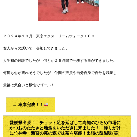
２０２４年１０月 東京エクストリームウォーク１００
友人からの誘いで 参加してきました。
人生初の経験でしたが 何とか２５時間で完歩する事ができました。
何度も心が折れそうでしたが 仲間の声援や自分自身で自分を鼓舞し
最後は気合いと根性でゴール！
←
車庫完成！！
愛媛県出張！ チョット足を延ばして高知のひろめ市場に
かつおのたたきと地酒をいただきに来ました！ 帰りがけ
に竹林寺・新宮の霧の森で抹茶を堪能！出張の醍醐味(笑)