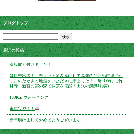
ブログトップ
最近の投稿
看板取り付けました！
愛媛県出張！ チョット足を延ばして高知のひろめ市場にか
つおのたたきと地酒をいただきに来ました！ 帰りがけに竹
林寺・新宮の霧の森で抹茶を堪能！出張の醍醐味(笑)
100Km ウォーキング
車庫完成！！
新年明けましておめでとうございます。