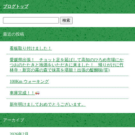
ブログトップ
最近の投稿
看板取り付けました！
愛媛県出張！ チョット足を延ばして高知のひろめ市場にか
つおのたたきと地酒をいただきに来ました！ 帰りがけに竹
林寺・新宮の霧の森で抹茶を堪能！出張の醍醐味(笑)
100Km ウォーキング
車庫完成！！
新年明けましておめでとうございます。
アーカイブ
2026年2月